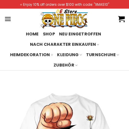
Skip
⭐️ Enjoy 10% off orders over $100 with code: "XMAS10"
to
content
HOME
SHOP
NEU EINGETROFFEN
NACH CHARAKTER EINKAUFEN
HEIMDEKORATION
KLEIDUNG
TURNSCHUHE
ZUBEHÖR