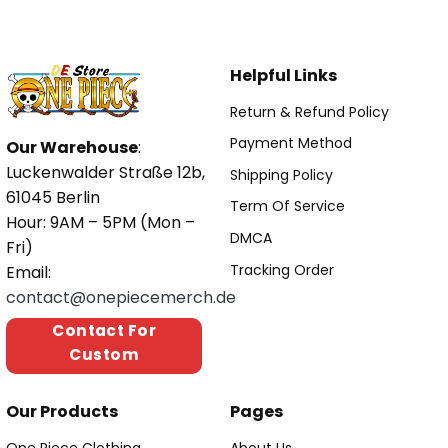
Helpful Links
Return & Refund Policy
Payment Method
Our Warehouse
:
Luckenwalder Straße 12b,
Shipping Policy
61045 Berlin
Term Of Service
Hour: 9AM – 5PM (Mon –
DMCA
Fri)
Tracking Order
Email:
contact@onepiecemerch.de
Contact For
Custom
Our Products
Pages