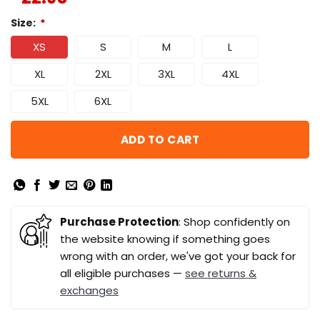
Size:
*
XS
S
M
L
XL
2XL
3XL
4XL
5XL
6XL
ADD TO CART
Purchase Protection
: Shop confidently on
the website knowing if something goes
wrong with an order, we've got your back for
all eligible purchases —
see returns &
exchanges