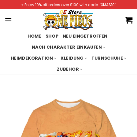
Skip
⭐️ Enjoy 10% off orders over $100 with code: "XMAS10"
to
content
HOME
SHOP
NEU EINGETROFFEN
NACH CHARAKTER EINKAUFEN
HEIMDEKORATION
KLEIDUNG
TURNSCHUHE
ZUBEHÖR