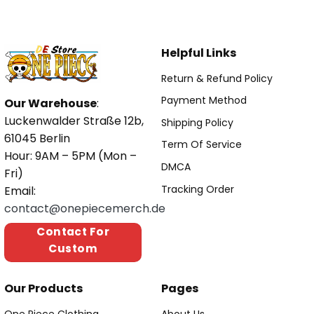
Helpful Links
Return & Refund Policy
Payment Method
Our Warehouse
:
Luckenwalder Straße 12b,
Shipping Policy
61045 Berlin
Term Of Service
Hour: 9AM – 5PM (Mon –
DMCA
Fri)
Tracking Order
Email:
contact@onepiecemerch.de
Contact For
Custom
Our Products
Pages