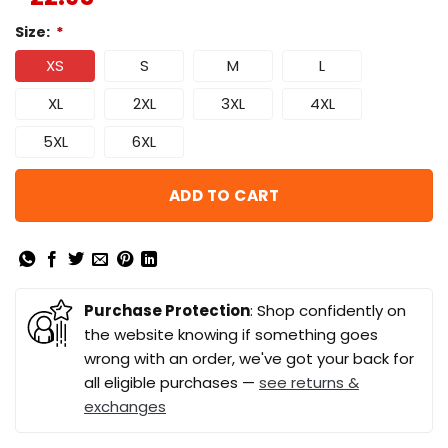
Size:
*
XS
S
M
L
XL
2XL
3XL
4XL
5XL
6XL
ADD TO CART
Purchase Protection
: Shop confidently on
the website knowing if something goes
wrong with an order, we've got your back for
all eligible purchases —
see returns &
exchanges