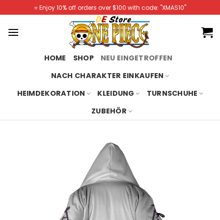
Skip
⭐️ Enjoy 10% off orders over $100 with code: "XMAS10"
to
content
HOME
SHOP
NEU EINGETROFFEN
NACH CHARAKTER EINKAUFEN
HEIMDEKORATION
KLEIDUNG
TURNSCHUHE
ZUBEHÖR