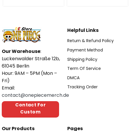
Helpful Links
Return & Refund Policy
Payment Method
Our Warehouse
:
Luckenwalder Straße 12b,
Shipping Policy
61045 Berlin
Term Of Service
Hour: 9AM – 5PM (Mon –
DMCA
Fri)
Tracking Order
Email:
contact@onepiecemerch.de
Contact For
Custom
Our Products
Pages