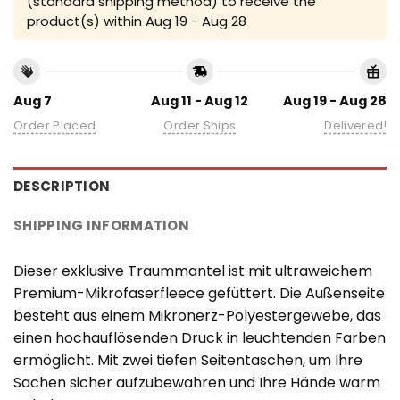
(standard shipping method) to receive the
product(s) within
Aug 19 - Aug 28
Aug 7
Aug 11 - Aug 12
Aug 19 - Aug 28
Order Placed
Order Ships
Delivered!
DESCRIPTION
SHIPPING INFORMATION
Dieser exklusive Traummantel ist mit ultraweichem
Premium-Mikrofaserfleece gefüttert. Die Außenseite
besteht aus einem Mikronerz-Polyestergewebe, das
einen hochauflösenden Druck in leuchtenden Farben
ermöglicht. Mit zwei tiefen Seitentaschen, um Ihre
Sachen sicher aufzubewahren und Ihre Hände warm