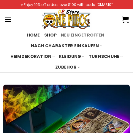
Skip
⭐️ Enjoy 10% off orders over $100 with code: "XMAS10"
to
content
HOME
SHOP
NEU EINGETROFFEN
NACH CHARAKTER EINKAUFEN
HEIMDEKORATION
KLEIDUNG
TURNSCHUHE
ZUBEHÖR