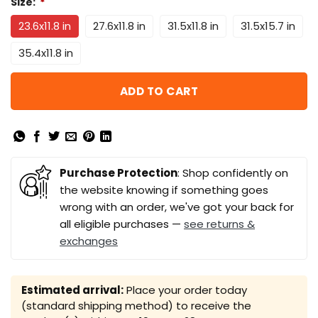
Size:
*
23.6x11.8 in
27.6x11.8 in
31.5x11.8 in
31.5x15.7 in
35.4x11.8 in
ADD TO CART
Purchase Protection
: Shop confidently on
the website knowing if something goes
wrong with an order, we've got your back for
all eligible purchases —
see returns &
exchanges
Estimated arrival:
Place your order today
(standard shipping method) to receive the