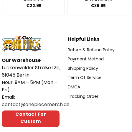
€
22.95
€
38.95
Helpful Links
Return & Refund Policy
Payment Method
Our Warehouse
:
Luckenwalder Straße 12b,
Shipping Policy
61045 Berlin
Term Of Service
Hour: 9AM – 5PM (Mon –
DMCA
Fri)
Tracking Order
Email:
contact@onepiecemerch.de
Contact For
Custom