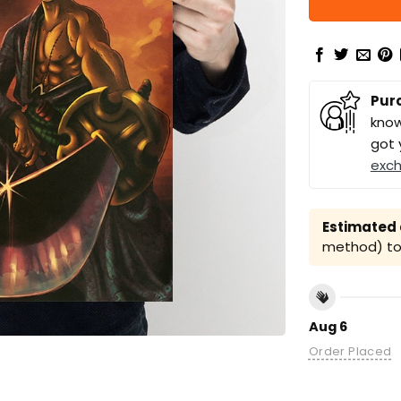
Pur
know
got 
exc
Estimated a
method) to 
Aug 6
Order Placed