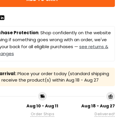
chase Protection
: Shop confidently on the website
ing if something goes wrong with an order, we've
your back for all eligible purchases —
see returns &
hanges
rrival:
Place your order today (standard shipping
receive the product(s) within
Aug 18 - Aug 27
Aug 10 - Aug 11
Aug 18 - Aug 27
Order Ships
Delivered!