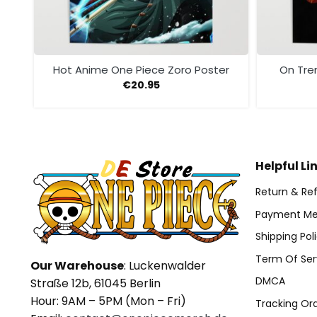
ter
Hot Anime One Piece Zoro Poster
On Tre
€
20.95
Helpful Li
Return & Ref
Payment Me
Shipping Pol
Term Of Ser
Our Warehouse
: Luckenwalder
DMCA
Straße 12b, 61045 Berlin
Hour: 9AM – 5PM (Mon – Fri)
Tracking Or