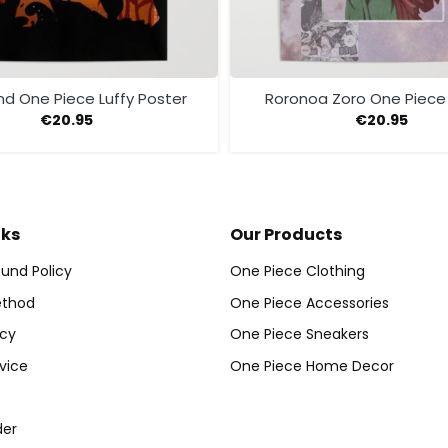
nd One Piece Luffy Poster
Roronoa Zoro One Piece
€
20.95
€
20.95
nks
Our Products
und Policy
One Piece Clothing
thod
One Piece Accessories
icy
One Piece Sneakers
vice
One Piece Home Decor
der