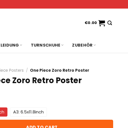
€
0.00
KLEIDUNG
TURNSCHUHE
ZUBEHÖR
iece Posters
/
One Piece Zoro Retro Poster
ce Zoro Retro Poster
nch
A3: 6.5x11.8inch
ADD TO CART