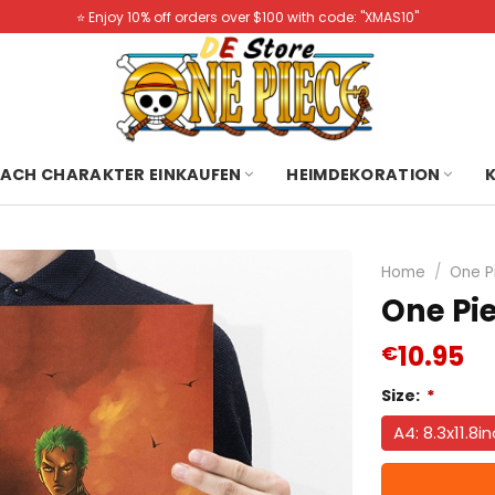
⭐️ Enjoy 10% off orders over $100 with code: "XMAS10"
ACH CHARAKTER EINKAUFEN
HEIMDEKORATION
Home
/
One P
One Pie
10.95
€
Size:
*
A4: 8.3x11.8i