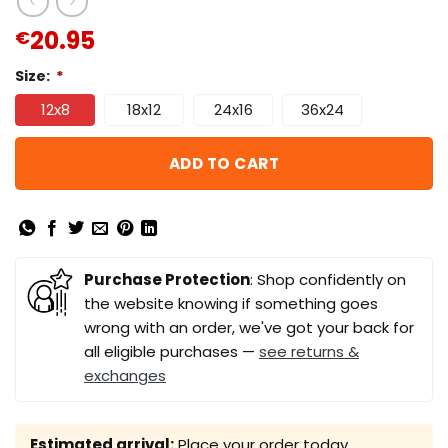
20.95
€
Size:
*
12x8
18x12
24x16
36x24
ADD TO CART
Purchase Protection
: Shop confidently on
the website knowing if something goes
wrong with an order, we've got your back for
all eligible purchases —
see returns &
exchanges
Estimated arrival:
Place your order today