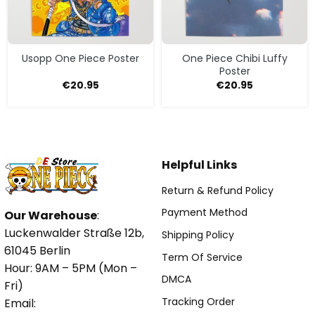
Usopp One Piece Poster
One Piece Chibi Luffy
Poster
€
20.95
€
20.95
Helpful Links
Return & Refund Policy
Payment Method
Our Warehouse
:
Luckenwalder Straße 12b,
Shipping Policy
61045 Berlin
Term Of Service
Hour: 9AM – 5PM (Mon –
DMCA
Fri)
Tracking Order
Email: