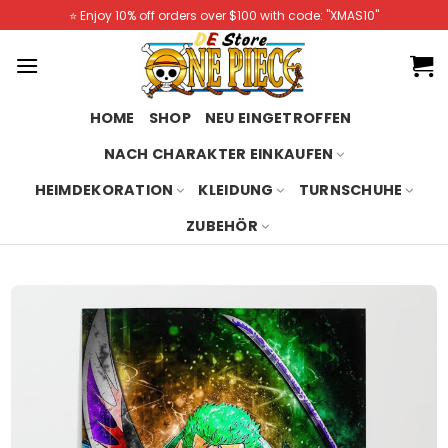
Skip
⭐️ Enjoy 10% off orders over $100 with code: "XMAS10"
to
content
HOME
SHOP
NEU EINGETROFFEN
NACH CHARAKTER EINKAUFEN
HEIMDEKORATION
KLEIDUNG
TURNSCHUHE
ZUBEHÖR