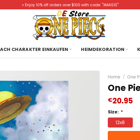
⭐️ Enjoy 10% off orders over $100 with code: "XMAS10"
ACH CHARAKTER EINKAUFEN
HEIMDEKORATION
Home
/
One P
One Pi
20.95
€
Size:
*
12x8