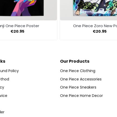
nji One Piece Poster
One Piece Zoro New P
€
20.95
€
20.95
nks
Our Products
und Policy
One Piece Clothing
thod
One Piece Accessories
icy
One Piece Sneakers
vice
One Piece Home Decor
der