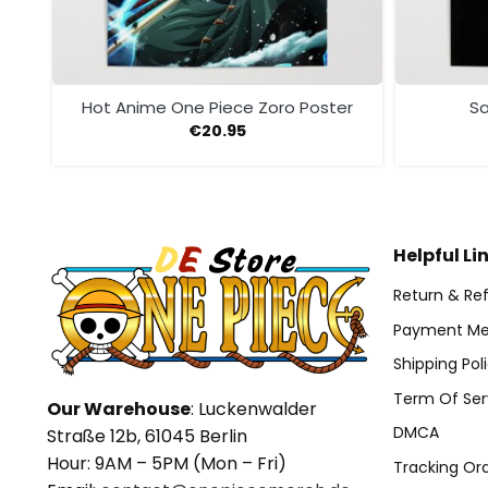
Hot Anime One Piece Zoro Poster
Sa
€
20.95
Helpful Li
Return & Ref
Payment Me
Shipping Pol
Term Of Ser
Our Warehouse
: Luckenwalder
DMCA
Straße 12b, 61045 Berlin
Hour: 9AM – 5PM (Mon – Fri)
Tracking Or