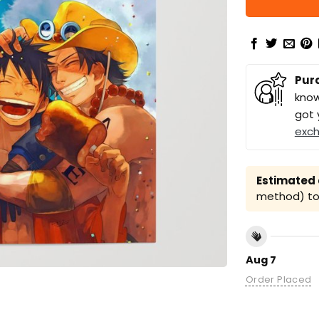
Pur
know
got 
exc
Estimated a
method) to 
Aug 7
Order Placed