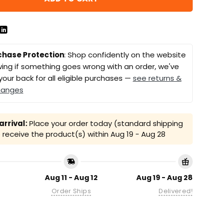
chase Protection
: Shop confidently on the website
ing if something goes wrong with an order, we've
your back for all eligible purchases —
see returns &
hanges
rrival:
Place your order today (standard shipping
receive the product(s) within
Aug 19 - Aug 28
Aug 11 - Aug 12
Aug 19 - Aug 28
Order Ships
Delivered!