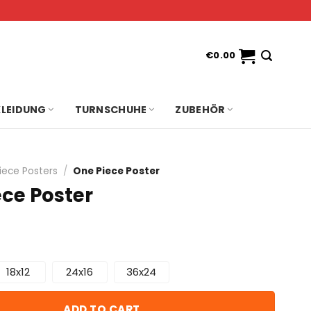
€
0.00
KLEIDUNG
TURNSCHUHE
ZUBEHÖR
iece Posters
/
One Piece Poster
ece Poster
18x12
24x16
36x24
ADD TO CART