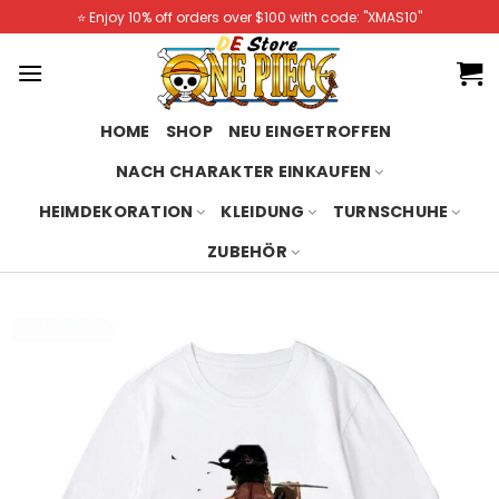
Skip
⭐️ Enjoy 10% off orders over $100 with code: "XMAS10"
to
content
HOME
SHOP
NEU EINGETROFFEN
NACH CHARAKTER EINKAUFEN
HEIMDEKORATION
KLEIDUNG
TURNSCHUHE
ZUBEHÖR