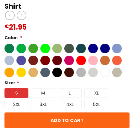
Shirt
21.95
€
Color:
*
Size:
*
S
M
L
XL
2XL
3XL
4XL
5XL
ADD TO CART