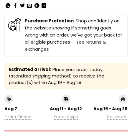
Purchase Protection
: Shop confidently on
the website knowing if something goes
wrong with an order, we've got your back for
all eligible purchases —
see returns &
exchanges
Estimated arrival:
Place your order today
(standard shipping method) to receive the
product(s) within
Aug 19 - Aug 28
Aug 7
Aug 11 - Aug 12
Aug 19 - Aug 28
Order Placed
Order Ships
Delivered!