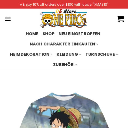
Skip
⭐️ Enjoy 10% off orders over $100 with code: "XMAS10"
to
content
HOME
SHOP
NEU EINGETROFFEN
NACH CHARAKTER EINKAUFEN
HEIMDEKORATION
KLEIDUNG
TURNSCHUHE
ZUBEHÖR