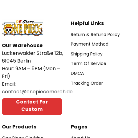
Helpful Links
Return & Refund Policy
Payment Method
Our Warehouse
:
Luckenwalder Straße 12b,
Shipping Policy
61045 Berlin
Term Of Service
Hour: 9AM – 5PM (Mon –
DMCA
Fri)
Tracking Order
Email:
contact@onepiecemerch.de
Contact For
Custom
Our Products
Pages