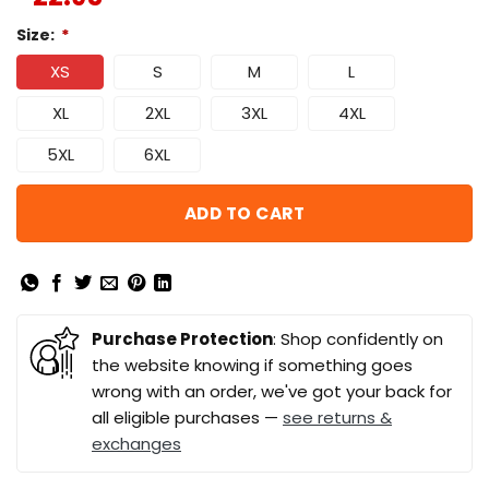
Size:
*
XS
S
M
L
XL
2XL
3XL
4XL
5XL
6XL
ADD TO CART
Purchase Protection
: Shop confidently on
the website knowing if something goes
wrong with an order, we've got your back for
all eligible purchases —
see returns &
exchanges