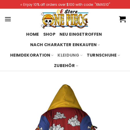
Skip
⭐️ Enjoy 10% off orders over $100 with code: "XMAS10"
to
content
HOME
SHOP
NEU EINGETROFFEN
NACH CHARAKTER EINKAUFEN
HEIMDEKORATION
KLEIDUNG
TURNSCHUHE
ZUBEHÖR