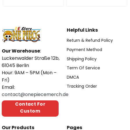
Helpful Links
Return & Refund Policy
Payment Method
Our Warehouse
:
Luckenwalder Straße 12b,
Shipping Policy
61045 Berlin
Term Of Service
Hour: 9AM – 5PM (Mon –
DMCA
Fri)
Tracking Order
Email:
contact@onepiecemerch.de
Contact For
Custom
Our Products
Pages