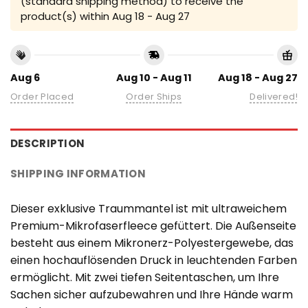
(standard shipping method) to receive the
product(s) within
Aug 18 - Aug 27
Aug 6
Aug 10 - Aug 11
Aug 18 - Aug 27
Order Placed
Order Ships
Delivered!
DESCRIPTION
SHIPPING INFORMATION
Dieser exklusive Traummantel ist mit ultraweichem
Premium-Mikrofaserfleece gefüttert. Die Außenseite
besteht aus einem Mikronerz-Polyestergewebe, das
einen hochauflösenden Druck in leuchtenden Farben
ermöglicht. Mit zwei tiefen Seitentaschen, um Ihre
Sachen sicher aufzubewahren und Ihre Hände warm