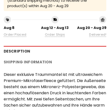
(standard shipping method) to receive the
product(s) within
Aug 20 - Aug 29
Aug 8
Aug 12 - Aug 13
Aug 20 - Aug 29
Order Placed
Order Ships
Delivered!
DESCRIPTION
SHIPPING INFORMATION
Dieser exklusive Traummantel ist mit ultraweichem
Premium-Mikrofaserfleece gefüttert. Die Außenseite
besteht aus einem Mikronerz-Polyestergewebe, das
einen hochauflösenden Druck in leuchtenden Farben
ermöglicht. Mit zwei tiefen Seitentaschen, um Ihre
Sachen sicher aufzubewahren und Ihre Hände warm