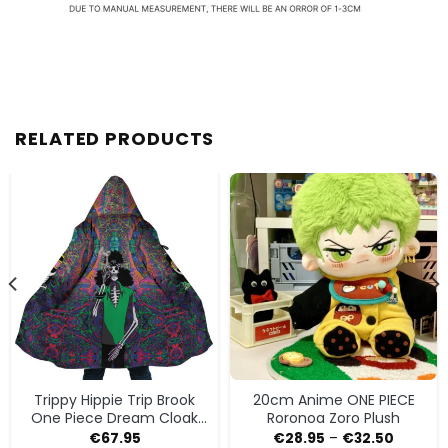
RELATED PRODUCTS
Trippy Hippie Trip Brook
20cm Anime ONE PIECE
One Piece Dream Cloak
Roronoa Zoro Plush
Coat
€
67.95
€
28.95
–
€
32.50