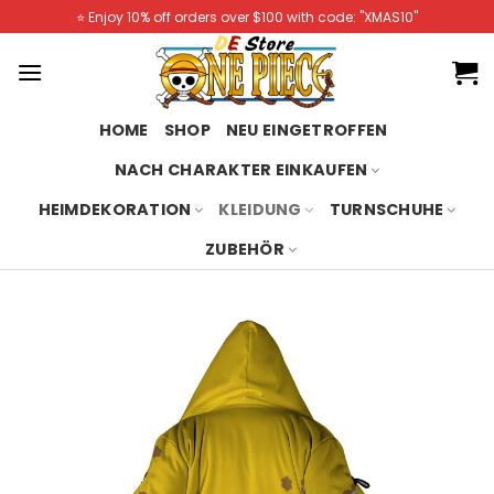
Skip
⭐️ Enjoy 10% off orders over $100 with code: "XMAS10"
to
content
HOME
SHOP
NEU EINGETROFFEN
NACH CHARAKTER EINKAUFEN
HEIMDEKORATION
KLEIDUNG
TURNSCHUHE
ZUBEHÖR