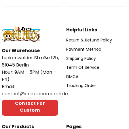
Helpful Links
Return & Refund Policy
Payment Method
Our Warehouse
:
Luckenwalder Straße 12b,
Shipping Policy
61045 Berlin
Term Of Service
Hour: 9AM – 5PM (Mon –
DMCA
Fri)
Tracking Order
Email:
contact@onepiecemerch.de
Contact For
Custom
Our Products
Pages