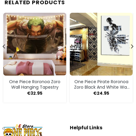
RELATED PRODUCTS
One Piece Roronoa Zoro
One Piece Pirate Roronoa
Wall Hanging Tapestry
Zoro Black And White Wall
Art
€
32.95
€
24.95
Helpful Links