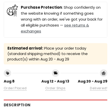
Purchase Protection
: Shop confidently on
the website knowing if something goes
wrong with an order, we've got your back for
all eligible purchases —
see returns &
exchanges
Estimated arrival:
Place your order today
(standard shipping method) to receive the
product(s) within
Aug 20 - Aug 29
Aug 8
Aug 12 - Aug 13
Aug 20 - Aug 29
Order Placed
Order Ships
Delivered!
DESCRIPTION