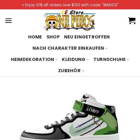
Skip
⭐️ Enjoy 10% off orders over $100 with code: "XMAS10"
to
content
HOME
SHOP
NEU EINGETROFFEN
NACH CHARAKTER EINKAUFEN
HEIMDEKORATION
KLEIDUNG
TURNSCHUHE
ZUBEHÖR