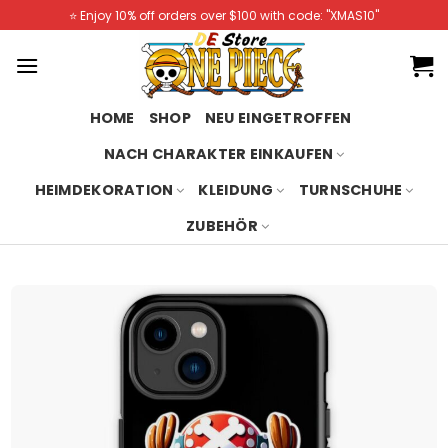
Skip
⭐️ Enjoy 10% off orders over $100 with code: "XMAS10"
to
content
HOME
SHOP
NEU EINGETROFFEN
NACH CHARAKTER EINKAUFEN
HEIMDEKORATION
KLEIDUNG
TURNSCHUHE
ZUBEHÖR