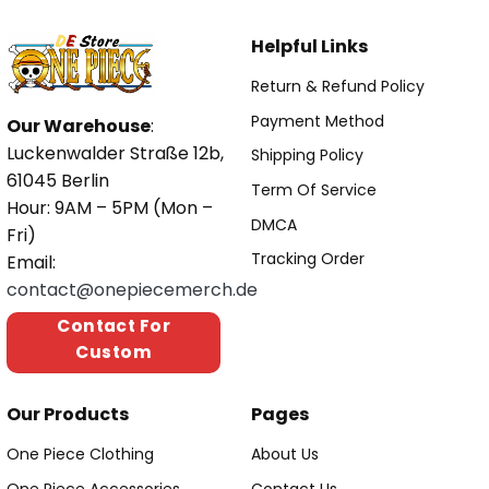
Helpful Links
Return & Refund Policy
Payment Method
Our Warehouse
:
Luckenwalder Straße 12b,
Shipping Policy
61045 Berlin
Term Of Service
Hour: 9AM – 5PM (Mon –
DMCA
Fri)
Tracking Order
Email:
contact@onepiecemerch.de
Contact For
Custom
Our Products
Pages
One Piece Clothing
About Us
One Piece Accessories
Contact Us