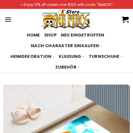
Skip
⭐️ Enjoy 10% off orders over $100 with code: "XMAS10"
to
content
HOME
SHOP
NEU EINGETROFFEN
NACH CHARAKTER EINKAUFEN
HEIMDEKORATION
KLEIDUNG
TURNSCHUHE
ZUBEHÖR