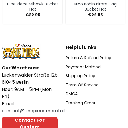
One Piece Mihawk Bucket
Nico Robin Pirate Flag
Hat
Bucket Hat
€
22.95
€
22.95
Helpful Links
Return & Refund Policy
Payment Method
Our Warehouse
:
Luckenwalder Straße 12b,
Shipping Policy
61045 Berlin
Term Of Service
Hour: 9AM – 5PM (Mon –
DMCA
Fri)
Tracking Order
Email:
contact@onepiecemerch.de
Contact For
Custom