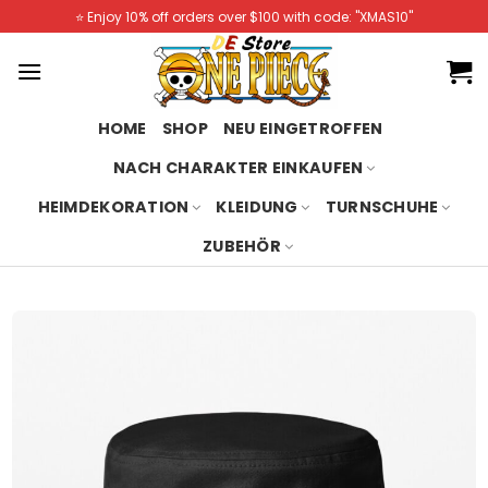
Skip
⭐️ Enjoy 10% off orders over $100 with code: "XMAS10"
to
content
HOME
SHOP
NEU EINGETROFFEN
NACH CHARAKTER EINKAUFEN
HEIMDEKORATION
KLEIDUNG
TURNSCHUHE
ZUBEHÖR