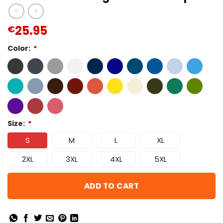
25.95
€
Color:
*
Size:
*
S
M
L
XL
2XL
3XL
4XL
5XL
ADD TO CART