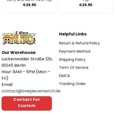
€
25.95
€
25.95
Helpful Links
Return & Refund Policy
Payment Method
Our Warehouse
:
Luckenwalder Straße 12b,
Shipping Policy
61045 Berlin
Term Of Service
Hour: 9AM – 5PM (Mon –
DMCA
Fri)
Tracking Order
Email:
contact@onepiecemerch.de
Contact For
Custom