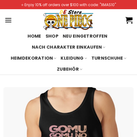
Skip
⭐️ Enjoy 10% off orders over $100 with code: "XMAS10"
to
content
HOME
SHOP
NEU EINGETROFFEN
NACH CHARAKTER EINKAUFEN
HEIMDEKORATION
KLEIDUNG
TURNSCHUHE
ZUBEHÖR