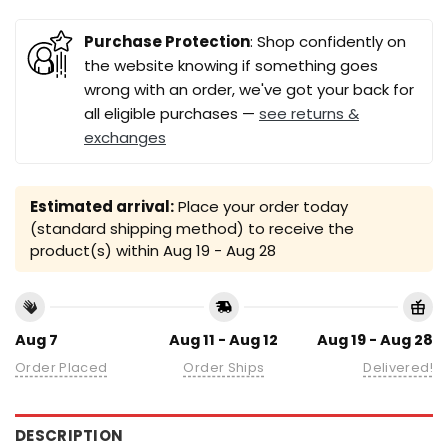
Purchase Protection
: Shop confidently on
the website knowing if something goes
wrong with an order, we've got your back for
all eligible purchases —
see returns &
exchanges
Estimated arrival:
Place your order today
(standard shipping method) to receive the
product(s) within
Aug 19 - Aug 28
Aug 7
Aug 11 - Aug 12
Aug 19 - Aug 28
Order Placed
Order Ships
Delivered!
DESCRIPTION