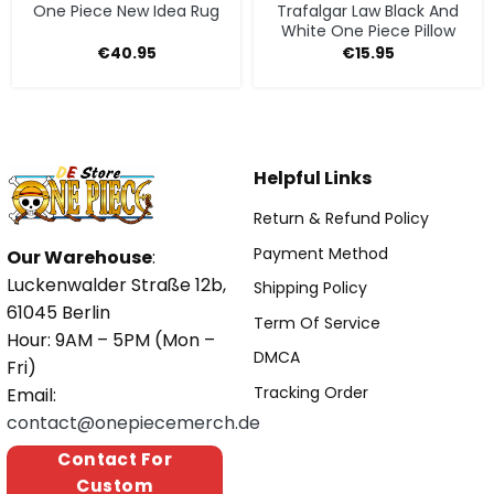
One Piece New Idea Rug
Trafalgar Law Black And
White One Piece Pillow
€
40.95
€
15.95
Helpful Links
Return & Refund Policy
Payment Method
Our Warehouse
:
Luckenwalder Straße 12b,
Shipping Policy
61045 Berlin
Term Of Service
Hour: 9AM – 5PM (Mon –
DMCA
Fri)
Tracking Order
Email:
contact@onepiecemerch.de
Contact For
Custom