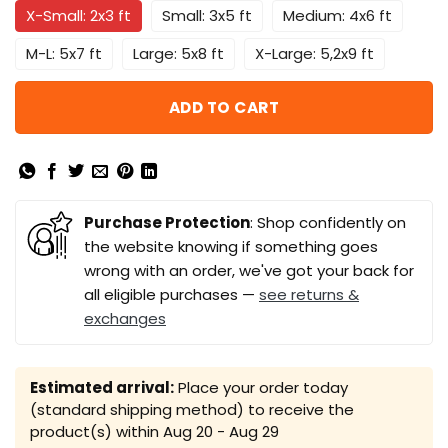
X-Small: 2x3 ft
Small: 3x5 ft
Medium: 4x6 ft
M-L: 5x7 ft
Large: 5x8 ft
X-Large: 5,2x9 ft
ADD TO CART
Purchase Protection
: Shop confidently on
the website knowing if something goes
wrong with an order, we've got your back for
all eligible purchases —
see returns &
exchanges
Estimated arrival:
Place your order today
(standard shipping method) to receive the
product(s) within
Aug 20 - Aug 29