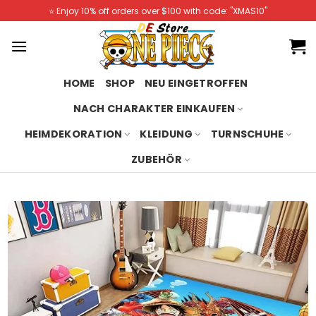
Skip
⭐️ Enjoy 10% off orders over $100 with code: "XMAS10"
to
content
HOME
SHOP
NEU EINGETROFFEN
NACH CHARAKTER EINKAUFEN
HEIMDEKORATION
KLEIDUNG
TURNSCHUHE
ZUBEHÖR