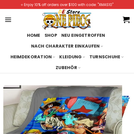
Skip
⭐️ Enjoy 10% off orders over $100 with code: "XMAS10"
to
content
HOME
SHOP
NEU EINGETROFFEN
NACH CHARAKTER EINKAUFEN
HEIMDEKORATION
KLEIDUNG
TURNSCHUHE
ZUBEHÖR