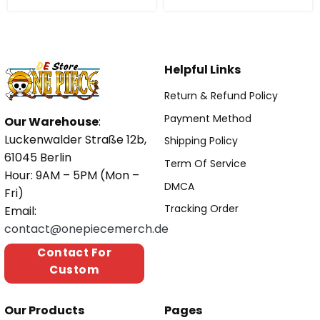
Helpful Links
Return & Refund Policy
Payment Method
Our Warehouse
:
Luckenwalder Straße 12b,
Shipping Policy
61045 Berlin
Term Of Service
Hour: 9AM – 5PM (Mon –
DMCA
Fri)
Tracking Order
Email:
contact@onepiecemerch.de
Contact For
Custom
Our Products
Pages