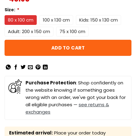
Size:
*
80 x 100 cm
100 x 130 cm
Kids: 150 x 130 cm
Adult: 200 x 150 cm
75 x 100 cm
ADD TO CART
Purchase Protection
: Shop confidently on
the website knowing if something goes
wrong with an order, we've got your back for
all eligible purchases —
see returns &
exchanges
Estimated arrival:
Place your order today