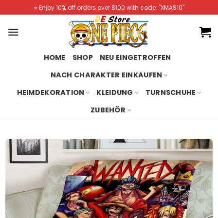
Skip
⭐️ Enjoy 10% off orders over $100 with code: "XMAS10"
to
content
HOME
SHOP
NEU EINGETROFFEN
NACH CHARAKTER EINKAUFEN
HEIMDEKORATION
KLEIDUNG
TURNSCHUHE
ZUBEHÖR