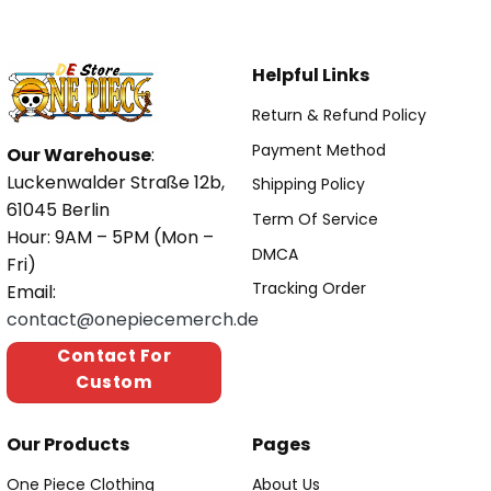
Helpful Links
Return & Refund Policy
Payment Method
Our Warehouse
:
Luckenwalder Straße 12b,
Shipping Policy
61045 Berlin
Term Of Service
Hour: 9AM – 5PM (Mon –
DMCA
Fri)
Tracking Order
Email:
contact@onepiecemerch.de
Contact For
Custom
Our Products
Pages
One Piece Clothing
About Us