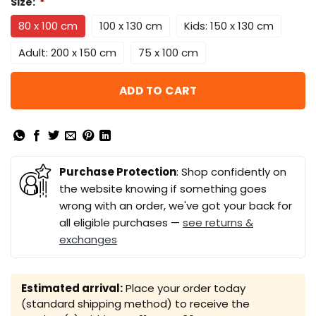
Size:
*
80 x 100 cm
100 x 130 cm
Kids: 150 x 130 cm
Adult: 200 x 150 cm
75 x 100 cm
ADD TO CART
Purchase Protection
: Shop confidently on
the website knowing if something goes
wrong with an order, we've got your back for
all eligible purchases —
see returns &
exchanges
Estimated arrival:
Place your order today
(standard shipping method) to receive the