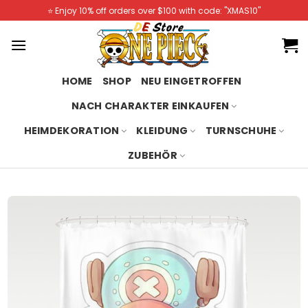
Skip
⭐️ Enjoy 10% off orders over $100 with code: "XMAS10"
to
content
HOME
SHOP
NEU EINGETROFFEN
NACH CHARAKTER EINKAUFEN
HEIMDEKORATION
KLEIDUNG
TURNSCHUHE
ZUBEHÖR