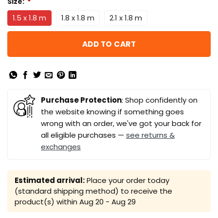
Size:
*
1.5 x 1.8 m
1.8 x 1.8 m
2.1 x 1.8 m
ADD TO CART
Purchase Protection
: Shop confidently on
the website knowing if something goes
wrong with an order, we've got your back for
all eligible purchases —
see returns &
exchanges
Estimated arrival:
Place your order today
(standard shipping method) to receive the
product(s) within
Aug 20 - Aug 29