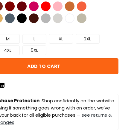
M
L
XL
2XL
4XL
5XL
ADD TO CART
chase Protection
: Shop confidently on the website
ing if something goes wrong with an order, we've
your back for all eligible purchases —
see returns &
hanges