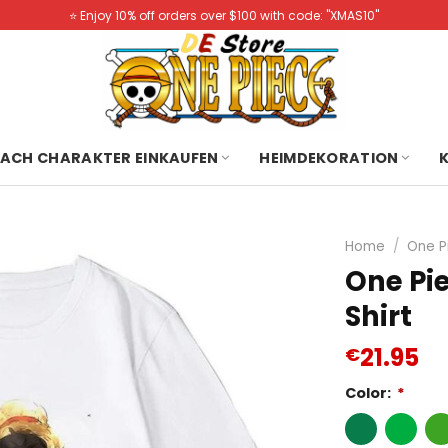
⭐️ Enjoy 10% off orders over $100 with code: "XMAS10"
ACH CHARAKTER EINKAUFEN
HEIMDEKORATION
Home
/
One P
One Pi
Shirt
21.95
€
Color:
*