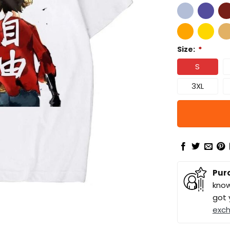
Size:
*
S
3XL
Pur
know
got 
exc