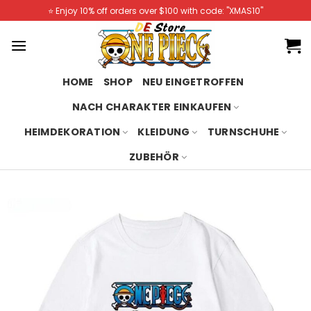
Skip
⭐️ Enjoy 10% off orders over $100 with code: "XMAS10"
to
content
HOME
SHOP
NEU EINGETROFFEN
NACH CHARAKTER EINKAUFEN
HEIMDEKORATION
KLEIDUNG
TURNSCHUHE
ZUBEHÖR