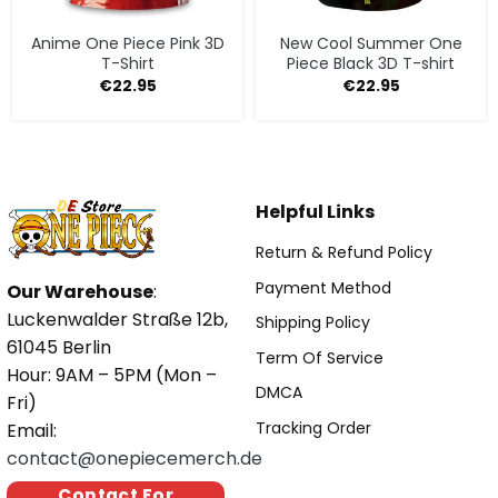
Anime One Piece Pink 3D
New Cool Summer One
T-Shirt
Piece Black 3D T-shirt
€
22.95
€
22.95
Helpful Links
Return & Refund Policy
Payment Method
Our Warehouse
:
Luckenwalder Straße 12b,
Shipping Policy
61045 Berlin
Term Of Service
Hour: 9AM – 5PM (Mon –
DMCA
Fri)
Tracking Order
Email:
contact@onepiecemerch.de
Contact For