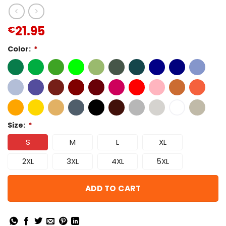
21.95
€
Color:
*
Size:
*
S
M
L
XL
2XL
3XL
4XL
5XL
ADD TO CART