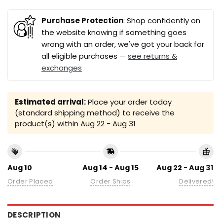
Purchase Protection
: Shop confidently on
the website knowing if something goes
wrong with an order, we've got your back for
all eligible purchases —
see returns &
exchanges
Estimated arrival:
Place your order today
(standard shipping method) to receive the
product(s) within
Aug 22 - Aug 31
Aug 10
Aug 14 - Aug 15
Aug 22 - Aug 31
Order Placed
Order Ships
Delivered!
DESCRIPTION