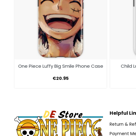
ase
One Piece Luffy Big Smile Phone Case
Child 
€
20.95
Helpful Li
Return & Ref
Payment Me