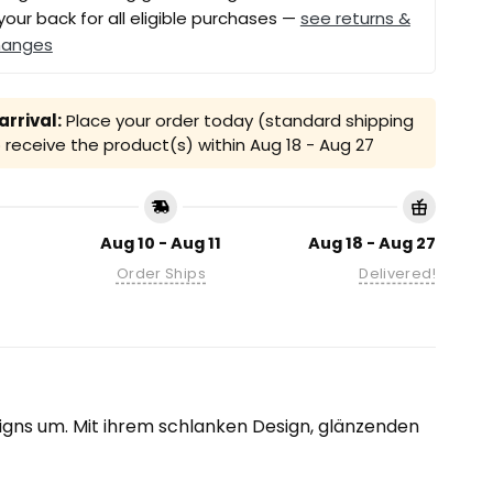
your back for all eligible purchases —
see returns &
hanges
rrival:
Place your order today (standard shipping
receive the product(s) within
Aug 18 - Aug 27
Aug 10 - Aug 11
Aug 18 - Aug 27
Order Ships
Delivered!
signs um. Mit ihrem schlanken Design, glänzenden