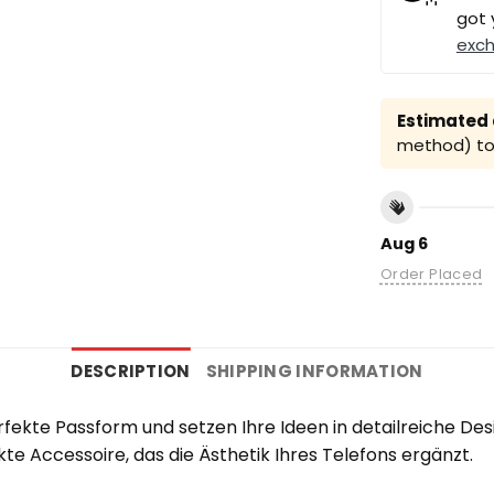
got 
exc
Estimated a
method) to 
Aug 6
Order Placed
DESCRIPTION
SHIPPING INFORMATION
erfekte Passform und setzen Ihre Ideen in detailreiche De
kte Accessoire, das die Ästhetik Ihres Telefons ergänzt.