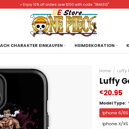
⭐️ Enjoy 10% off orders over $100 with code: "XMAS10"
ACH CHARAKTER EINKAUFEN
HEIMDEKORATION
Home
/
Luffy
Luffy 
20.95
€
Model Type:
Iphone 6/6S
Iphone X/XS