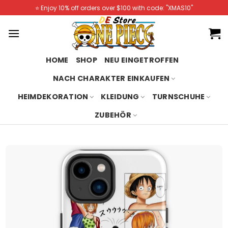
Skip
⭐️ Enjoy 10% off orders over $100 with code: "XMAS10"
to
content
HOME
SHOP
NEU EINGETROFFEN
NACH CHARAKTER EINKAUFEN
HEIMDEKORATION
KLEIDUNG
TURNSCHUHE
ZUBEHÖR