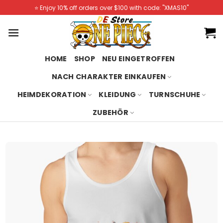
Skip
⭐️ Enjoy 10% off orders over $100 with code: "XMAS10"
to
content
HOME
SHOP
NEU EINGETROFFEN
NACH CHARAKTER EINKAUFEN
HEIMDEKORATION
KLEIDUNG
TURNSCHUHE
ZUBEHÖR