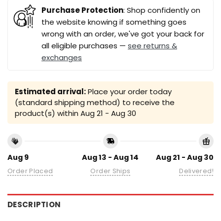
Purchase Protection
: Shop confidently on
the website knowing if something goes
wrong with an order, we've got your back for
all eligible purchases —
see returns &
exchanges
Estimated arrival:
Place your order today
(standard shipping method) to receive the
product(s) within
Aug 21 - Aug 30
Aug 9
Aug 13 - Aug 14
Aug 21 - Aug 30
Order Placed
Order Ships
Delivered!
DESCRIPTION