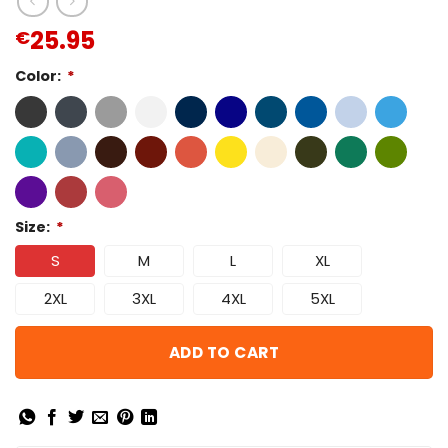
25.95
€
Color:
*
Size:
*
S
M
L
XL
2XL
3XL
4XL
5XL
ADD TO CART