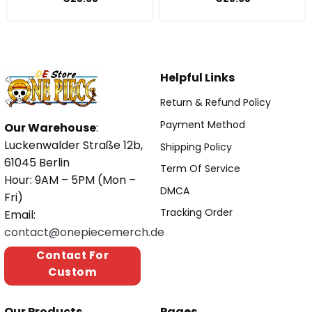
Helpful Links
Return & Refund Policy
Payment Method
Our Warehouse
:
Luckenwalder Straße 12b,
Shipping Policy
61045 Berlin
Term Of Service
Hour: 9AM – 5PM (Mon –
DMCA
Fri)
Tracking Order
Email:
contact@onepiecemerch.de
Contact For
Custom
Our Products
Pages