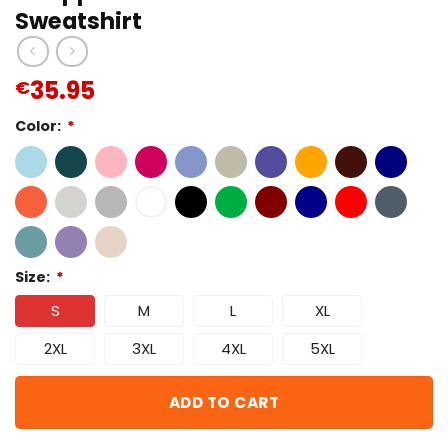
Sweatshirt
35.95
€
Color:
*
Size:
*
S
M
L
XL
2XL
3XL
4XL
5XL
ADD TO CART