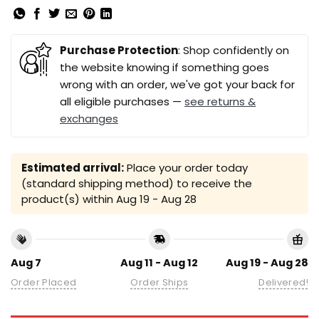
Purchase Protection
: Shop confidently on
the website knowing if something goes
wrong with an order, we've got your back for
all eligible purchases —
see returns &
exchanges
Estimated arrival:
Place your order today
(standard shipping method) to receive the
product(s) within
Aug 19 - Aug 28
Aug 7
Aug 11 - Aug 12
Aug 19 - Aug 28
Order Placed
Order Ships
Delivered!