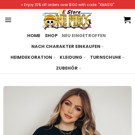
Skip
⭐️ Enjoy 10% off orders over $100 with code: "XMAS10"
to
content
HOME
SHOP
NEU EINGETROFFEN
NACH CHARAKTER EINKAUFEN
HEIMDEKORATION
KLEIDUNG
TURNSCHUHE
ZUBEHÖR