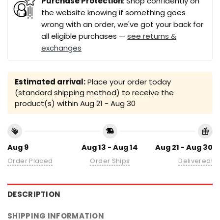
Purchase Protection
: Shop confidently on
the website knowing if something goes
wrong with an order, we've got your back for
all eligible purchases —
see returns &
exchanges
Estimated arrival:
Place your order today
(standard shipping method) to receive the
product(s) within
Aug 21 - Aug 30
Aug 9
Aug 13 - Aug 14
Aug 21 - Aug 30
Order Placed
Order Ships
Delivered!
DESCRIPTION
SHIPPING INFORMATION