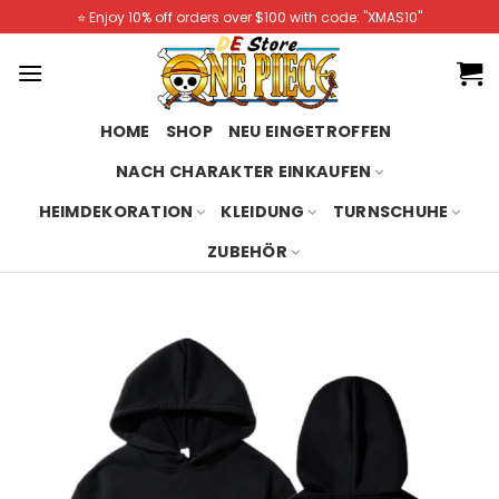
Skip
⭐️ Enjoy 10% off orders over $100 with code: "XMAS10"
to
content
HOME
SHOP
NEU EINGETROFFEN
NACH CHARAKTER EINKAUFEN
HEIMDEKORATION
KLEIDUNG
TURNSCHUHE
ZUBEHÖR