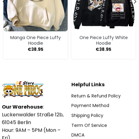
Manga One Piece Luffy
One Piece Luffy White
Hoodie
Hoodie
€
38.95
€
38.95
Helpful Links
Return & Refund Policy
Payment Method
Our Warehouse
:
Luckenwalder Straße 12b,
Shipping Policy
61045 Berlin
Term Of Service
Hour: 9AM – 5PM (Mon –
DMCA
Fri)