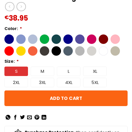
38.95
€
Color:
*
Size:
*
S
M
L
XL
2XL
3XL
4XL
5XL
ADD TO CART