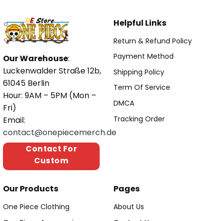
Helpful Links
Return & Refund Policy
Payment Method
Our Warehouse
:
Luckenwalder Straße 12b,
Shipping Policy
61045 Berlin
Term Of Service
Hour: 9AM – 5PM (Mon –
DMCA
Fri)
Tracking Order
Email:
contact@onepiecemerch.de
Contact For
Custom
Our Products
Pages
One Piece Clothing
About Us