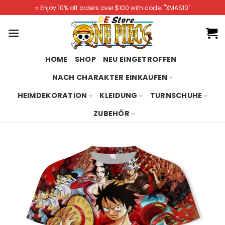
Skip
⭐️ Enjoy 10% off orders over $100 with code: "XMAS10"
to
content
HOME
SHOP
NEU EINGETROFFEN
NACH CHARAKTER EINKAUFEN
HEIMDEKORATION
KLEIDUNG
TURNSCHUHE
ZUBEHÖR