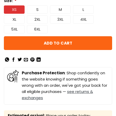
Size:
*
XS
S
M
L
XL
2XL
3XL
4XL
5XL
6XL
ADD TO CART
Purchase Protection
: Shop confidently on
the website knowing if something goes
wrong with an order, we've got your back for
all eligible purchases —
see returns &
exchanges
Estimated arrival:
Place your order today