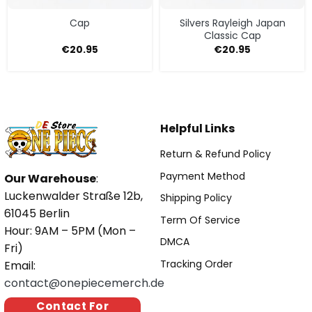
Cap
Silvers Rayleigh Japan
Classic Cap
€
20.95
€
20.95
Helpful Links
Return & Refund Policy
Payment Method
Our Warehouse
:
Luckenwalder Straße 12b,
Shipping Policy
61045 Berlin
Term Of Service
Hour: 9AM – 5PM (Mon –
DMCA
Fri)
Tracking Order
Email:
contact@onepiecemerch.de
Contact For