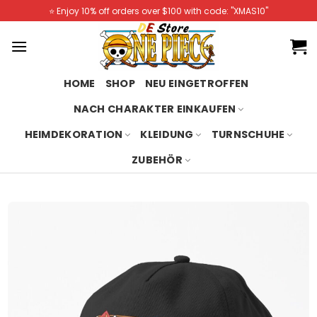
Skip
⭐️ Enjoy 10% off orders over $100 with code: "XMAS10"
to
content
HOME
SHOP
NEU EINGETROFFEN
NACH CHARAKTER EINKAUFEN
HEIMDEKORATION
KLEIDUNG
TURNSCHUHE
ZUBEHÖR