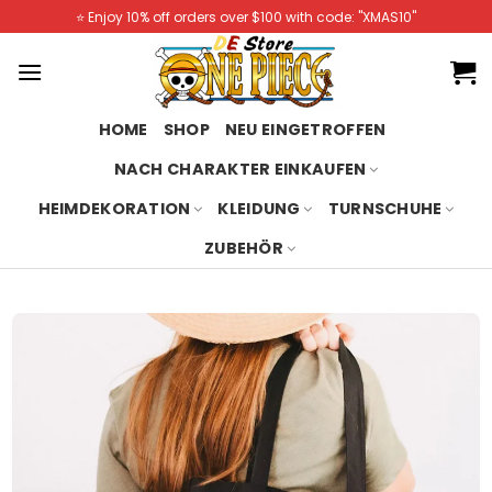
Skip
⭐️ Enjoy 10% off orders over $100 with code: "XMAS10"
to
content
HOME
SHOP
NEU EINGETROFFEN
NACH CHARAKTER EINKAUFEN
HEIMDEKORATION
KLEIDUNG
TURNSCHUHE
ZUBEHÖR